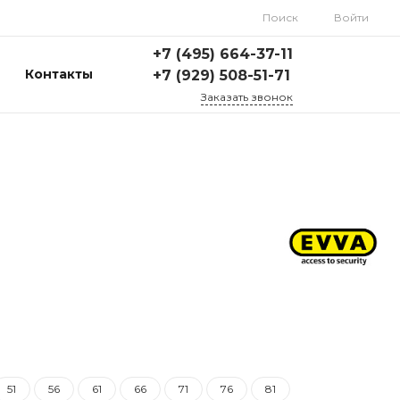
Поиск
Войти
+7 (495) 664-37-11
Контакты
+7 (929) 508-51-71
Заказать звонок
51
56
61
66
71
76
81