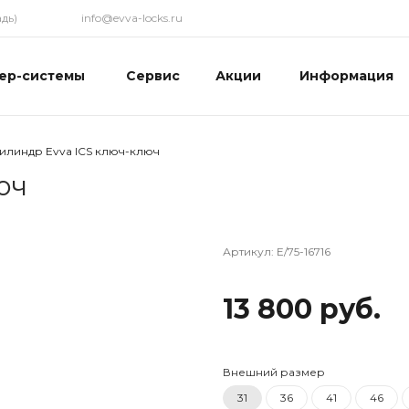
дь)
info@evva-locks.ru
ер-системы
Сервис
Акции
Информация
илиндр Evva ICS ключ-ключ
юч
Артикул:
E/75-16716
13 800 руб.
Внешний размер
31
36
41
46