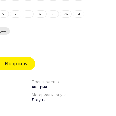
51
56
61
66
71
76
81
тунь
В корзину
Производство
Австрия
Материал корпуса
Латунь