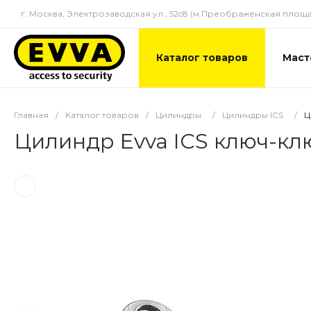
г. Москва, Электрозаводская ул., 52c8 (м.Преображенская площа
Каталог товаров
Маст
Главная
/
Каталог товаров
/
Цилиндры
/
Цилиндры ICS
/
Ц
Цилиндр Evva ICS ключ-кл