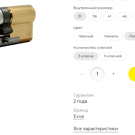
Внутренний размер
31
36
41
46
Цвет
Черный
Никель
Ла
Количество ключей
3 ключа
5 ключей
-
+
Гарантия
2 года
Бренд
Evva
Все характеристики