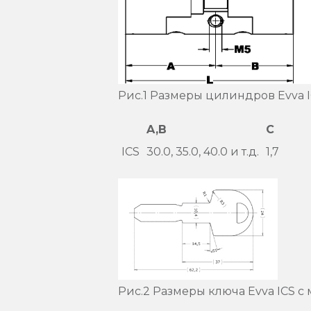
Рис.1 Размеры цилиндров Evva I
A,B
C
ICS
30.0, 35.0, 40.0 и т.д.
1,7
Рис.2 Размеры ключа Evva ICS с