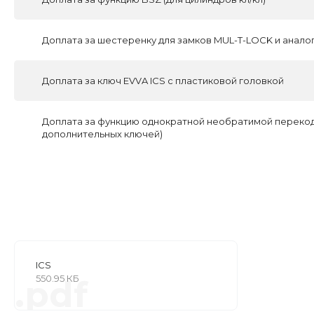
Доплата за шестеренку для замков MUL-T-LOCK и анало
Доплата за ключ EVVA ICS с пластиковой головкой
Доплата за функцию однократной необратимой перекоди
дополнительных ключей)
ICS
550.95 КБ
.pdf