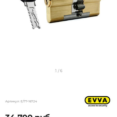
1
/
6
Артикул:
E/77-16724