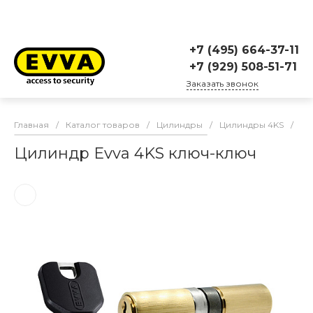
+7 (495) 664-37-11
+7 (929) 508-51-71
Заказать звонок
Главная
/
Каталог товаров
/
Цилиндры
/
Цилиндры 4KS
/
Ци
Цилиндр Evva 4KS ключ-ключ