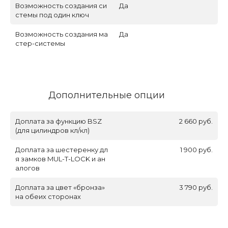
Возможность создания си
Да
стемы под один ключ
Возможность создания ма
Да
стер-системы
Дополнительные опции
Доплата за функцию BSZ
2 660 руб.
(для цилиндров кл/кл)
Доплата за шестеренку дл
1 900 руб.
я замков MUL-T-LOCK и ан
алогов
Доплата за цвет «бронза»
3 790 руб.
на обеих сторонах