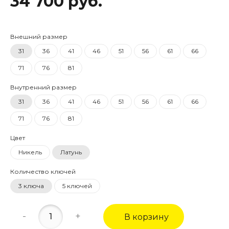
34 700 руб.
Внешний размер
31
36
41
46
51
56
61
66
71
76
81
Внутренний размер
31
36
41
46
51
56
61
66
71
76
81
Цвет
Никель
Латунь
Количество ключей
3 ключа
5 ключей
-
+
В корзину