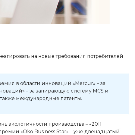
реагировать на новые требования потребителей
емия в области инноваций «Mercur» – за
нноваций» – за запирающую систему MCS и
а также международные патенты.
нь экологичности производства – «2011
 премии «Öko Business Star» – уже двенадцатый