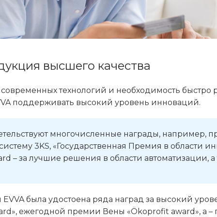
дукция высшего качества
 современных технологий и необходимость быстро 
VA поддерживать высокий уровень инноваций.
етельствуют многочисленные награды, например, пр
истему 3KS, «Государственная Премия в области и
ard – за лучшие решения в области автоматизации, 
 EVVA была удостоена ряда наград за высокий урове
rd», ежегодной премии Вены «Ökoprofit award», а –