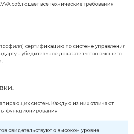
 EVVA соблюдает все технические требования.
го профиля) сертификацию по системе управления
андарту – убедительное доказательство высшего
.
вки.
запирающих систем. Каждую из них отличают
пы функционирования.
тов свидетельствуют о высоком уровне