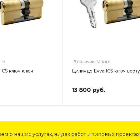
ого
В наличии: Много
ICS ключ-ключ
Цилиндр Evva ICS ключ-верт
13 800 руб.
м о наших услугах, видах работ и типовых проектах