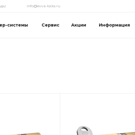
дь)
info@evva-locks.ru
ер-системы
Сервис
Акции
Информация