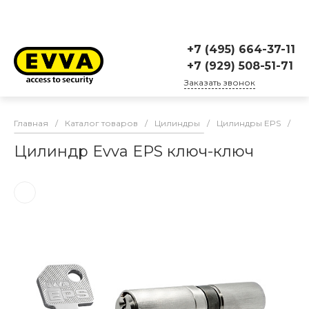
+7 (495) 664-37-11
+7 (929) 508-51-71
Заказать звонок
Главная
/
Каталог товаров
/
Цилиндры
/
Цилиндры EPS
/
Ци
Цилиндр Evva EPS ключ-ключ