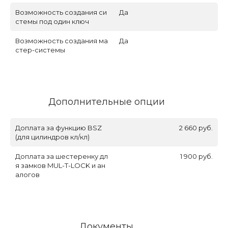
Возможность создания си
Да
стемы под один ключ
Возможность создания ма
Да
стер-системы
Дополнительные опции
Доплата за функцию BSZ
2 660 руб.
(для цилиндров кл/кл)
Доплата за шестеренку дл
1 900 руб.
я замков MUL-T-LOCK и ан
алогов
Документы