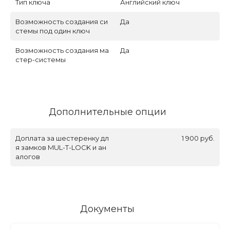
Тип ключа
Английский ключ
Возможность создания си
Да
стемы под один ключ
Возможность создания ма
Да
стер-системы
Дополнительные опции
Доплата за шестеренку дл
1 900 руб.
я замков MUL-T-LOCK и ан
алогов
Документы