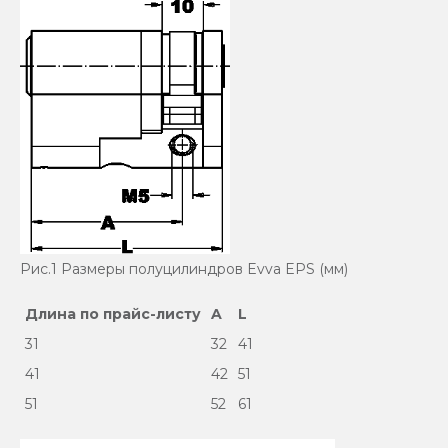
Рис.1 Размеры полуцилиндров Evva EPS (мм)
Длина по прайс-листу
A
L
31
32
41
41
42
51
51
52
61