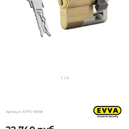
1
/
4
Артикул:
E/170-16748