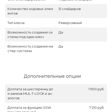
Количество кодовых элем
12 слайдеров
ентов
Тип ключа
Реверсивный
Возможность создания си
Да
стемы под один ключ
Возможность создания ма
Да
стер-системы
Дополнительные опции
Доплата за шестеренку дл
1 900 руб.
я замков MUL-T-LOCK и ан
алогов
Доплата за функцию SSW
7 210 руб.
(защита от пыли)