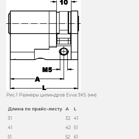
Рис.1 Размеры цилиндров Evva 3KS (мм)
Длина по прайс-листу
A
L
31
32
41
41
42
51
51
52
61