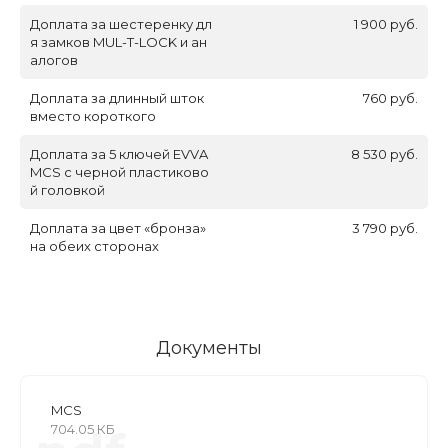
Доплата за шестеренку дл
1 900 руб.
я замков MUL-T-LOCK и ан
алогов
Доплата за длинный шток
760 руб.
вместо короткого
Доплата за 5 ключей EVVA
8 530 руб.
MCS с черной пластиково
й головкой
Доплата за цвет «бронза»
3 790 руб.
на обеих сторонах
Документы
MCS
704.05 КБ