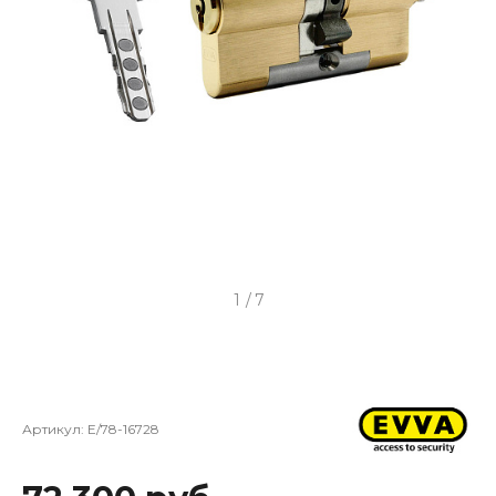
1
/
7
Артикул:
E/78-16728