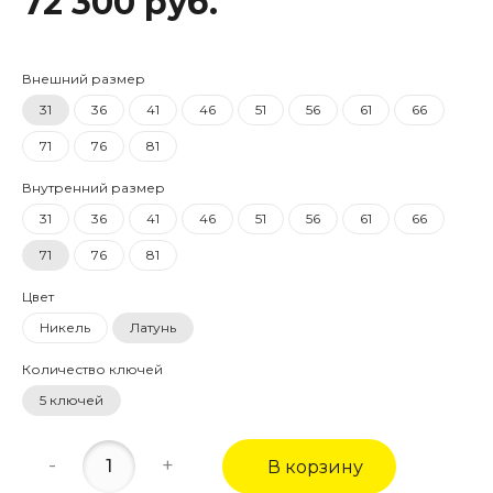
72 300 руб.
Внешний размер
31
36
41
46
51
56
61
66
71
76
81
Внутренний размер
31
36
41
46
51
56
61
66
71
76
81
Цвет
Никель
Латунь
Количество ключей
5 ключей
-
+
В корзину