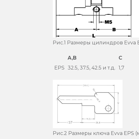
Рис.1 Размеры цилиндров Evva 
A,B
C
EPS
32.5, 37.5, 42.5 и т.д.
1,7
Рис.2 Размеры ключа Evva EPS (