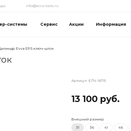
дь)
info@evva-locks.ru
ер-системы
Сервис
Акции
Информация
Цилиндр Evva EPS ключ-шток
ток
Артикул:
E/74-16715
13 100 руб.
Внешний размер
31
36
41
46