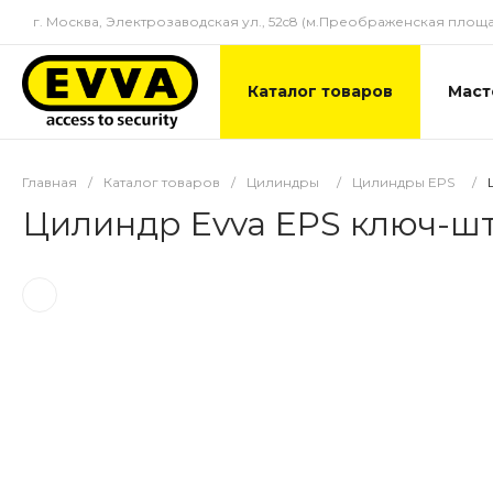
г. Москва, Электрозаводская ул., 52c8 (м.Преображенская площа
Каталог товаров
Маст
Главная
/
Каталог товаров
/
Цилиндры
/
Цилиндры EPS
/
Цилиндр Evva EPS ключ-ш