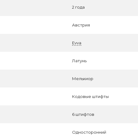
2 года
Австрия
Evva
Латунь
Мельхиор
Кодовые штифты
6 штифтов
Односторонний