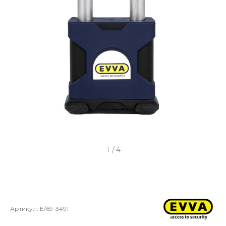
1
/
4
Артикул:
E/69-3491